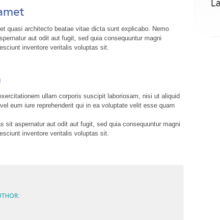
La
 amet
s et quasi architecto beatae vitae dicta sunt explicabo. Nemo
spernatur aut odit aut fugit, sed quia consequuntur magni
sciunt inventore veritalis voluptas sit.
m
rcitationem ullam corporis suscipit laboriosam, nisi ut aliquid
l eum iure reprehenderit qui in ea voluptate velit esse quam
sit aspernatur aut odit aut fugit, sed quia consequuntur magni
sciunt inventore veritalis voluptas sit.
UTHOR: