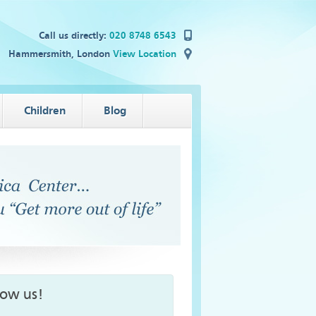
Call us directly:
020 8748 6543
Hammersmith, London
View Location
Children
Blog
low us!