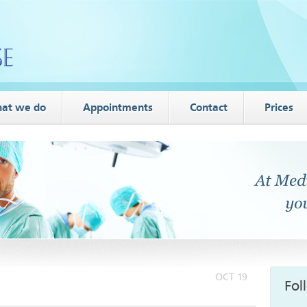
at we do
Appointments
Contact
Prices
OCT 19
Fol