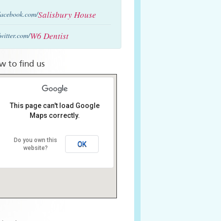
Salisbury House
acebook.com/
W6 Dentist
witter.com/
w to find us
This page can't load Google
Maps correctly.
Do you own this
OK
website?